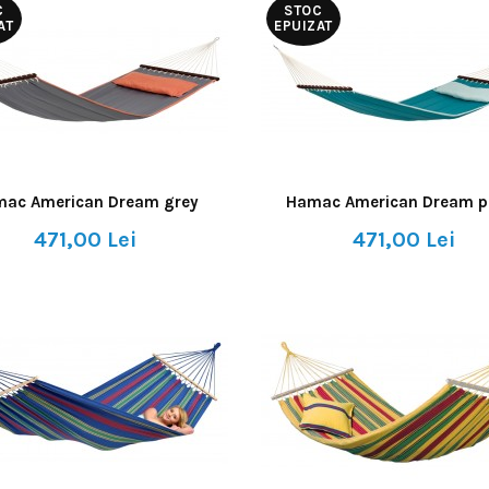
C
STOC
AT
EPUIZAT
ac American Dream grey
Hamac American Dream pe
471,00 Lei
471,00 Lei