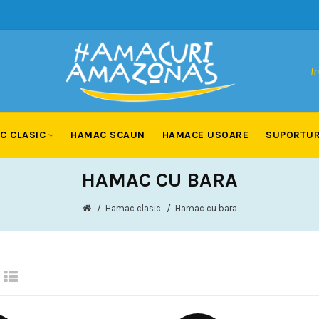
In
C CLASIC
HAMAC SCAUN
HAMACE USOARE
SUPORTUR
HAMAC CU BARA
Hamac clasic
Hamac cu bara