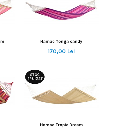
um
Hamac Tonga candy
170,00 Lei
STOC
EPUIZAT
o
Hamac Tropic Dream