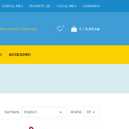
CONTUL MEU
FAVORITE (0)
COSUL MEU
COMANDA
0
tra in cont / Cont nou
0
/
0,00 Lei
I
ACCESORII
Sortare:
Arată: