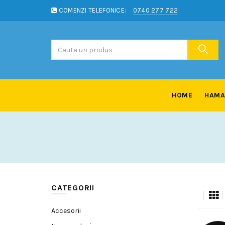
COMENZI TELEFONICE:
0740 277 722
HOME
HAMA
CATEGORII
Accesorii