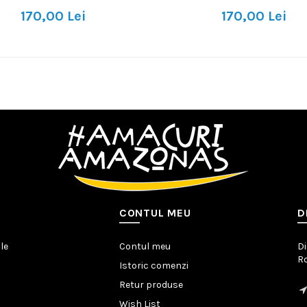
170,00 Lei
170,00 Lei
CONTUL MEU
D
le
Contul meu
Di
R
Istoric comenzi
Retur produse
Wish List