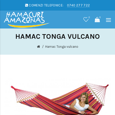
COMENZI TELEFONICE:
0740 277 722
0
0
HAMAC TONGA VULCANO
Hamac Tonga vulcano