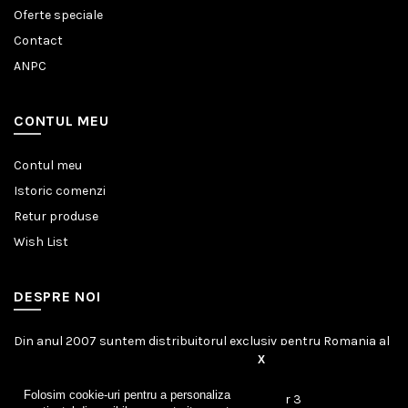
Oferte speciale
Contact
ANPC
CONTUL MEU
Contul meu
Istoric comenzi
Retur produse
Wish List
DESPRE NOI
Din anul 2007 suntem distribuitorul exclusiv pentru Romania al
marcii germane Amazonas.
X
Folosim cookie-uri pentru a personaliza
Calea Calarasilor, Nr. 253, Bucuresti, Sector 3