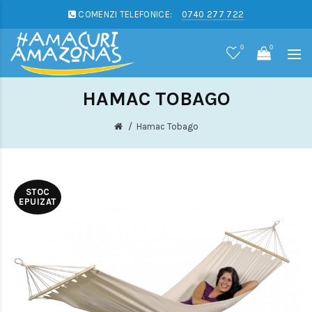
COMENZI TELEFONICE:
0740 277 722
0
0
HAMAC TOBAGO
Hamac Tobago
STOC
EPUIZAT