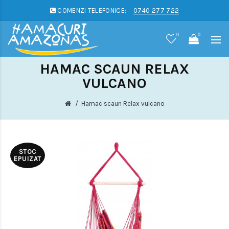
COMENZI TELEFONICE:
0740 277 722
0
0
HAMAC SCAUN RELAX
VULCANO
Hamac scaun Relax vulcano
STOC
EPUIZAT