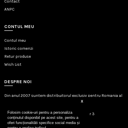
Contact
ANPC
CONTUL MEU
Contul meu
Istoric comenzi
Retur produse
Wish List
DESPRE NOI
Din anul 2007 suntem distribuitorul exclusiv pentru Romania al
marcii germane Amazonas.
X
Folosim cookie-uri pentru a personaliza
Calea Calarasilor, Nr. 253, Bucuresti, Sector 3
conținutul disponibil pe acest site, pentru a
Telefon: 0740.277.722
oferi funcționalităti specifice social media și
pentru a analiza traficul.