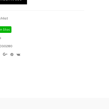
hlist
În Stoc
s
1030280