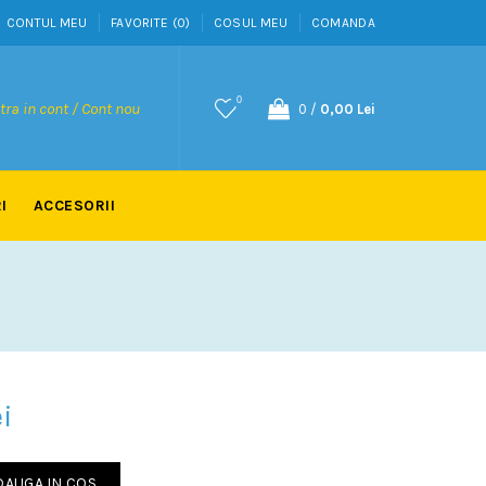
CONTUL MEU
FAVORITE (0)
COSUL MEU
COMANDA
0
tra in cont / Cont nou
0
/
0,00 Lei
I
ACCESORII
i
DAUGA IN COS