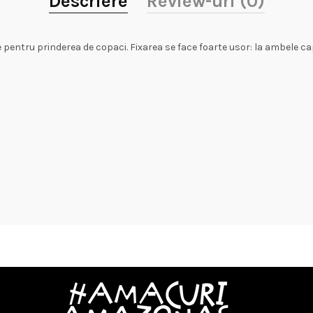
Descriere
Review-uri (0)
e pentru prinderea de copaci. Fixarea se face foarte usor: la ambele c