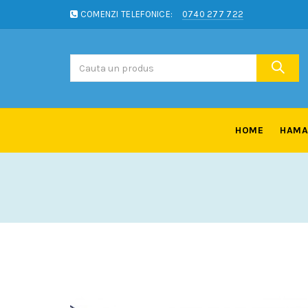
COMENZI TELEFONICE:
0740 277 722
HOME
HAMA