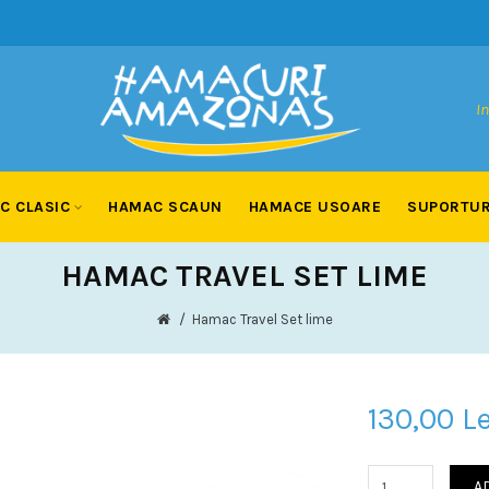
In
C CLASIC
HAMAC SCAUN
HAMACE USOARE
SUPORTUR
HAMAC TRAVEL SET LIME
Hamac Travel Set lime
130,00 Le
A