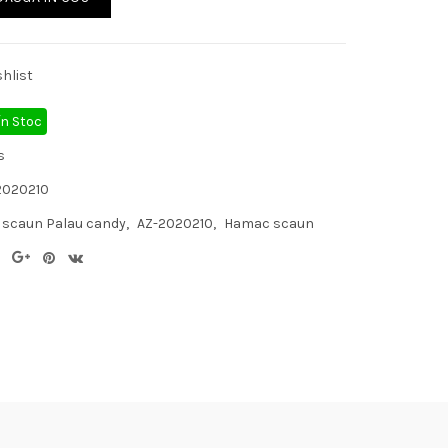
hlist
În Stoc
s
2020210
scaun Palau candy
AZ-2020210
Hamac scaun