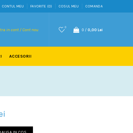
CONTUL MEU
FAVORITE (0)
COSUL MEU
COMANDA
0
tra in cont / Cont nou
0
/
0,00 Lei
I
ACCESORII
ei
DAUGA IN COS