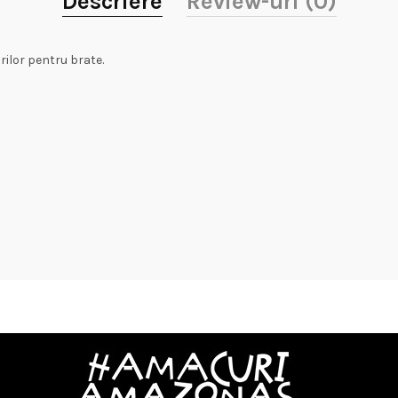
Descriere
Review-uri (0)
ilor pentru brate.