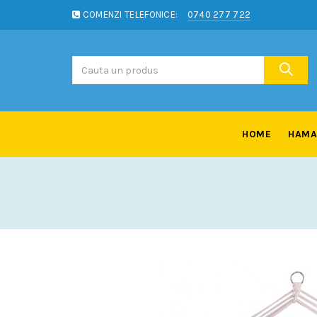
COMENZI TELEFONICE:
0740 277 722
HOME
HAMA