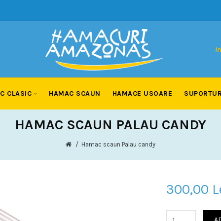
In
C CLASIC
HAMAC SCAUN
HAMACE USOARE
SUPORTUR
HAMAC SCAUN PALAU CANDY
Hamac scaun Palau candy
300,00 L
A