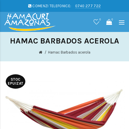
COMENZI TELEFONICE:
0740 277 722
0
0
HAMAC BARBADOS ACEROLA
Hamac Barbados acerola
STOC
EPUIZAT